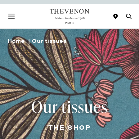
Home
Our tissues
Our tissues
THE SHOP