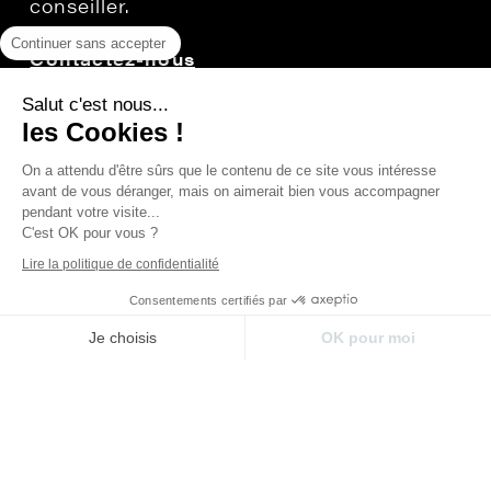
Continuer sans accepter
Salut c'est nous...
les Cookies !
On a attendu d'être sûrs que le contenu de ce site vous intéresse
avant de vous déranger, mais on aimerait bien vous accompagner
pendant votre visite...
C'est OK pour vous ?
SWIRLS
Lire la politique de confidentialité
FRAMBOISE
Consentements certifiés par
Je choisis
OK pour moi
Plateforme de Gestion du Consentement : Perso
Axeptio consent
Notre plateforme vous permet d'adapter et de gér