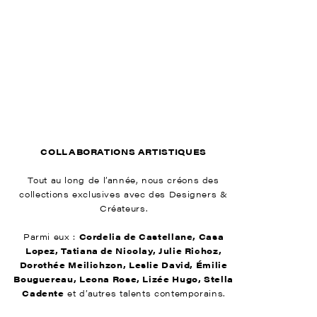
COLLABORATIONS ARTISTIQUES
Tout au long de l’année, nous créons des
collections exclusives avec des Designers &
Créateurs.
Parmi eux :
Cordelia de Castellane, Casa
Lopez, Tatiana de Nicolay, Julie Richoz,
Dorothée Meilichzon, Leslie David, Émilie
Bouguereau, Leona Rose, Lizée Hugo, Stella
Cadente
et d’autres talents contemporains.