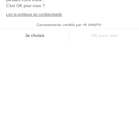
C'est OK pour vous ?
LES FILMS
Lire la politique de confidentialité
Consentements certifiés par
Je choisis
OK pour moi
Plateforme de Gestion du Consentement : Perso
Axeptio consent
Notre plateforme vous permet d'adapter et de gér