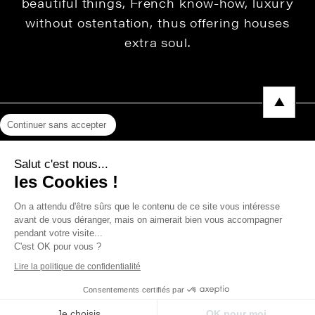
beautiful things, French know-how, luxury
without ostentation, thus offering houses
extra soul.
Continuer sans accepter
Legal Notice
Salut c'est nous...
Privacy Policy
les Cookies !
Press area
On a attendu d'être sûrs que le contenu de ce site vous intéresse
avant de vous déranger, mais on aimerait bien vous accompagner
pendant votre visite...
C'est OK pour vous ?
Copyright © 2026 THEVENON
Lire la politique de confidentialité
Consentements certifiés par
Je choisis
OK pour moi