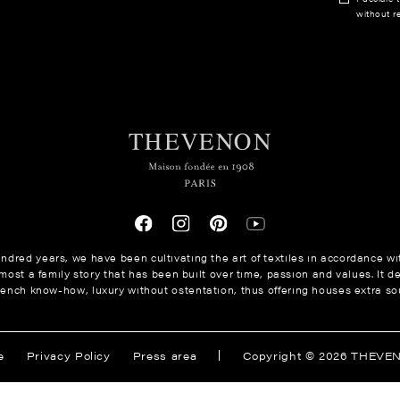
without re
ndred years, we have been cultivating the art of textiles in accordance wit
ost a family story that has been built over time, passion and values. It de
rench know-how, luxury without ostentation, thus offering houses extra sou
ions
e
Privacy Policy
Press area
Copyright © 2026 THEVE
s de confidentialité, en garantissant la conformité avec les réglem