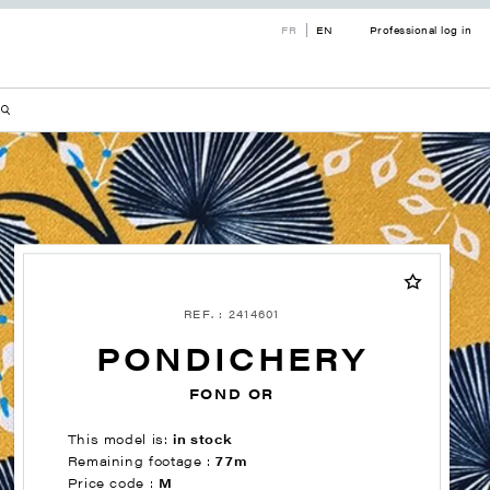
FR
EN
Professional log in
REF. : 2414601
PONDICHERY
FOND OR
This model is:
in stock
Remaining footage :
77m
Price code :
M