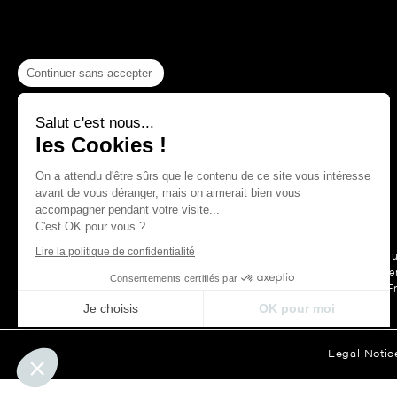
Continuer sans accepter
Salut c'est nous...
les Cookies !
On a attendu d'être sûrs que le contenu de ce site vous intéresse
avant de vous déranger, mais on aimerait bien vous
accompagner pendant votre visite...
C'est OK pour vous ?
Lire la politique de confidentialité
For more than a hu
Maison Thevenon is first and forem
Consentements certifiés par
F
Je choisis
OK pour moi
Axeptio consent
Plateforme de Gestion du Consentement : Personnalisez vos Opt
Legal Notic
Notre plateforme vous permet d'adapter et de gérer vos paramètre