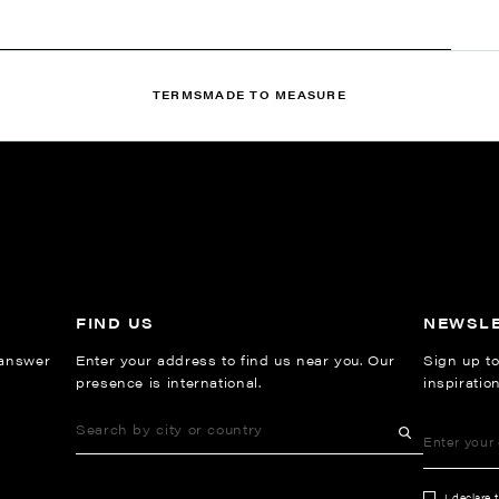
TERMS
MADE TO MEASURE
FIND US
NEWSL
 answer
Enter your address to find us near you. Our
Sign up to
presence is international.
inspiratio
I declare 