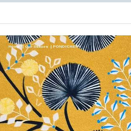
Home
Our tissues
PONDICHERY