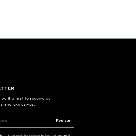
ETTER
 be the first to receive our
ns and exclusives.
Register
that I have read the
Privacy policy
and accept it