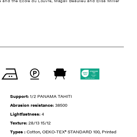
 and the Ecole du Louvre, Magali Beaulieu and Elisa Millier
Support:
1/2 PANAMA TAHITI
Abrasion resistance:
38500
Lightfastness:
4
Texture:
28/13 15/12
Types :
Cotton, OEKO-TEX® STANDARD 100, Printed