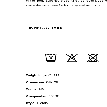
of the Ecole Supérieure des Arts Appliqués Duperré
share the same love for harmony and accuracy.
TECHNICAL SHEET
Weight in g/m² :
292
Connexion:
64V 70H
Width :
140 L
Composition:
100CO
Style :
Florals