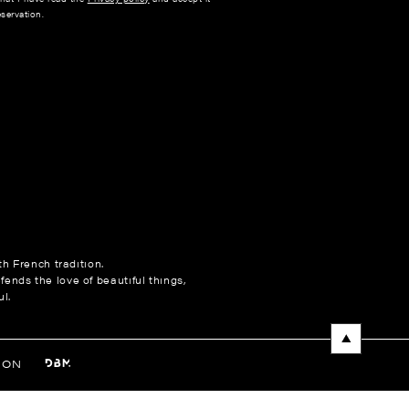
servation.
h French tradition.
fends the love of beautiful things,
l.
NON
entations. Personnalisez vos préférences pour contrôler la manière 