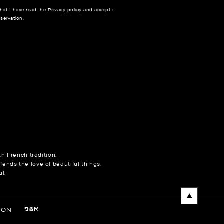
that I have read the
Privacy policy
and accept it
servation.
h French tradition.
fends the love of beautiful things,
l.
NON
entations. Personnalisez vos préférences pour contrôler la manière 