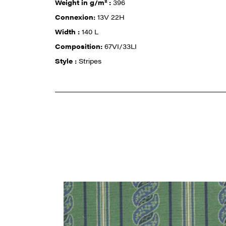
Weight in g/m² :
396
Connexion:
13V 22H
Width :
140 L
Composition:
67VI/33LI
Style :
Stripes