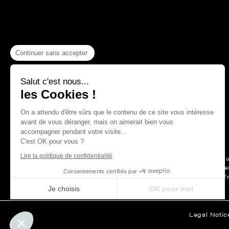
Continuer sans accepter
Salut c'est nous...
les Cookies !
On a attendu d'être sûrs que le contenu de ce site vous intéresse
avant de vous déranger, mais on aimerait bien vous
accompagner pendant votre visite...
C'est OK pour vous ?
Lire la politique de confidentialité
For more than a hu
Maison Thevenon is first and forem
Consentements certifiés par
F
Je choisis
OK pour moi
Axeptio consent
Plateforme de Gestion du Consentement : Personnalisez vos Opt
Legal Notic
Notre plateforme vous permet d'adapter et de gérer vos paramètre