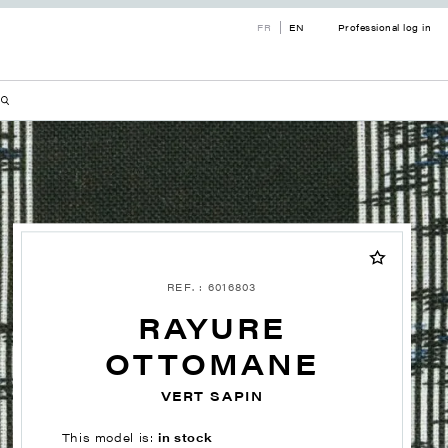
FR
EN
Professional log in
REF. : 6016803
RAYURE
OTTOMANE
VERT SAPIN
This model is:
in stock