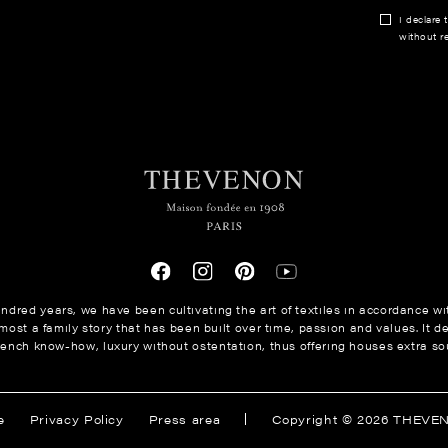
I declare 
without re
ndred years, we have been cultivating the art of textiles in accordance wit
ost a family story that has been built over time, passion and values. It de
rench know-how, luxury without ostentation, thus offering houses extra sou
ions
e
Privacy Policy
Press area
Copyright © 2026 THEVE
s de confidentialité, en garantissant la conformité avec les réglem