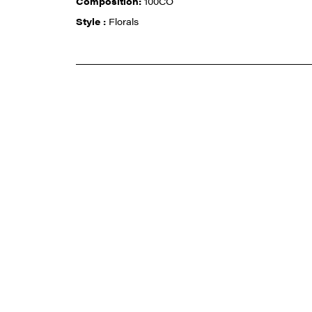
Composition:
100CO
Style :
Florals