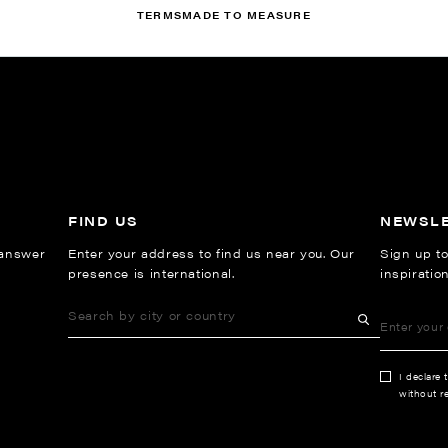
TERMS
MADE TO MEASURE
FIND US
NEWSL
 answer
Enter your address to find us near you. Our
Sign up to
presence is international.
inspiratio
I declare 
without re