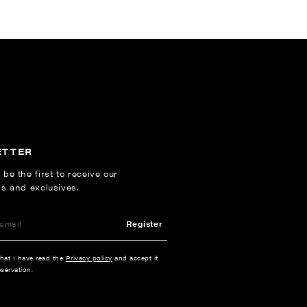
ETTER
 be the first to receive our
ns and exclusives.
Register
that I have read the
Privacy policy
and accept it
servation.