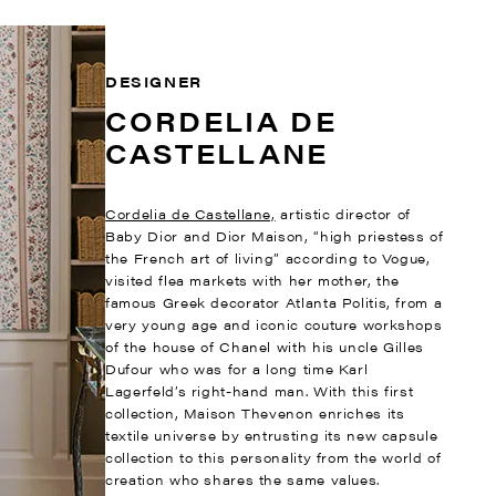
DESIGNER
CORDELIA DE
CASTELLANE
Cordelia de Castellane,
artistic director of
Baby Dior and Dior Maison, “high priestess of
the French art of living” according to Vogue,
visited flea markets with her mother, the
famous Greek decorator Atlanta Politis, from a
very young age and iconic couture workshops
of the house of Chanel with his uncle Gilles
Dufour who was for a long time Karl
Lagerfeld’s right-hand man. With this first
collection, Maison Thevenon enriches its
textile universe by entrusting its new capsule
collection to this personality from the world of
creation who shares the same values.