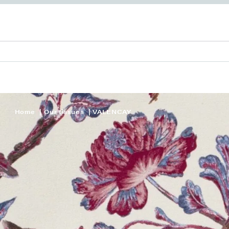
Home
Our tissues
VALENCAY