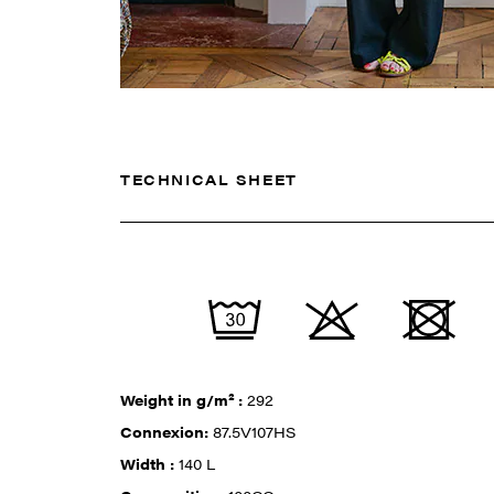
TECHNICAL SHEET
Weight in g/m² :
292
Connexion:
87.5V107HS
Width :
140 L