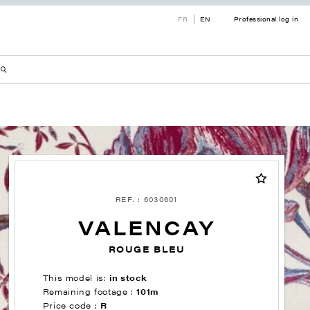
FR
EN
Professional log in
REF. : 6030601
VALENCAY
ROUGE BLEU
This model is:
in stock
Remaining footage :
101m
Price code :
R