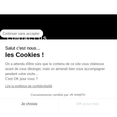
Continuer sans accepter
FRENCH IKAT OUTDOOR
Salut c'est nous...
les Cookies !
PEARL
On a attendu d'être sûrs que le contenu de ce site vous intéresse
avant de vous déranger, mais on aimerait bien vous accompagner
pendant votre visite...
C'est OK pour vous ?
Lire la politique de confidentialité
Consentements certifiés par
Je choisis
OK pour moi
Plateforme de Gestion du Consentement : Perso
Axeptio consent