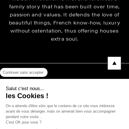
family story that has been built over time,
passion and values. It defends the love of
beautiful things, French know-how, luxury
without ostentation, thus offering houses
extra soul.
Continuer sans accepter
Legal Notice
Salut c'est nous...
Privacy Policy
les Cookies !
Press area
On a attendu d'être sûrs que le contenu de ce site vous intéresse
avant de vous déranger, mais on aimerait bien vous accompagner
pendant votre visite...
C'est OK pour vous ?
Copyright © 2026 THEVENON