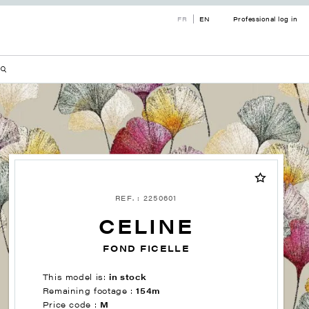
FR
EN
Professional log in
REF. : 2250601
CELINE
FOND FICELLE
This model is:
in stock
Remaining footage :
154m
Price code :
M