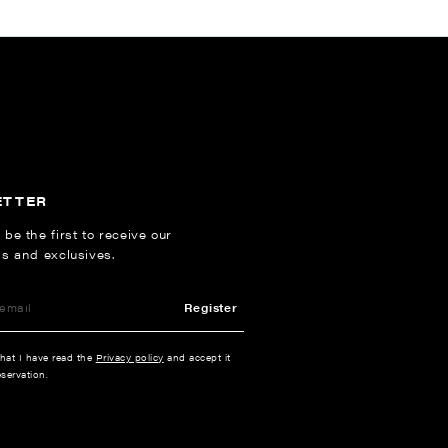
ETTER
 be the first to receive our
ns and exclusives.
Register
that I have read the
Privacy policy
and accept it
servation.