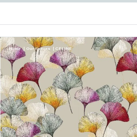
Home
Our tissues
CELINE