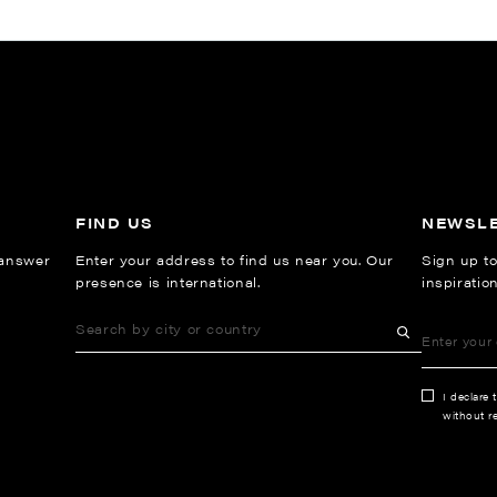
FIND US
NEWSL
 answer
Enter your address to find us near you. Our
Sign up to
presence is international.
inspiratio
I declare 
without re