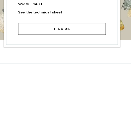
Width :
140 L
See the technical sheet
FIND US