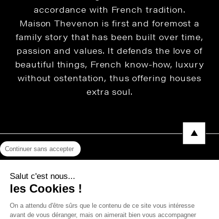
accordance with French tradition.
Maison Thevenon is first and foremost a
family story that has been built over time,
passion and values. It defends the love of
beautiful things, French know-how, luxury
without ostentation, thus offering houses
extra soul.
Continuer sans accepter
Legal Notice
Salut c'est nous...
Privacy Policy
les Cookies !
Press area
On a attendu d'être sûrs que le contenu de ce site vous intéresse
avant de vous déranger, mais on aimerait bien vous accompagner