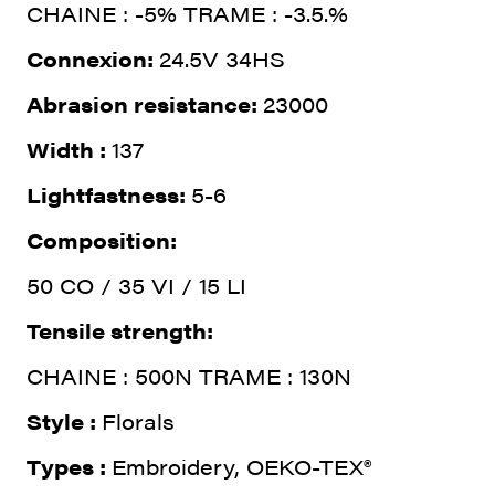
CHAINE : -5% TRAME : -3.5.%
Connexion:
24.5V 34HS
Abrasion resistance:
23000
Width :
137
Lightfastness:
5-6
Composition:
50 CO / 35 VI / 15 LI
Tensile strength:
CHAINE : 500N TRAME : 130N
Style :
Florals
Types :
Embroidery, OEKO-TEX®