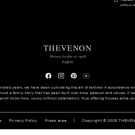
without re
ndred years, we have been cultivating the art of textiles in accordance wit
ost a family story that has been built over time, passion and values. It de
rench know-how, luxury without ostentation, thus offering houses extra sou
ions
e
Privacy Policy
Press area
Copyright © 2026 THEVE
s de confidentialité, en garantissant la conformité avec les réglem