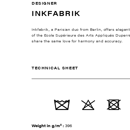
DESIGNER
INKFABRIK
Inkfabrik, a Parisian duo from Berlin, offers elega
of the Ecole Supérieure des Arts Appliqués Duperré
share the same love for harmony and accuracy.
TECHNICAL SHEET
Weight in g/m² :
396