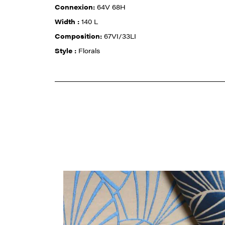
Connexion:
64V 68H
Width :
140 L
Composition:
67VI/33LI
Style :
Florals