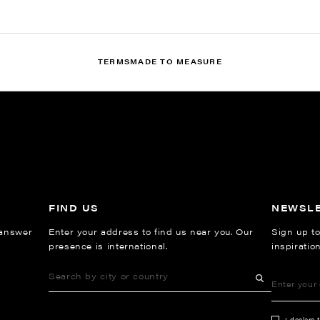
TERMS
MADE TO MEASURE
FIND US
NEWSL
 answer
Enter your address to find us near you. Our
Sign up to
presence is international.
inspiratio
I declare 