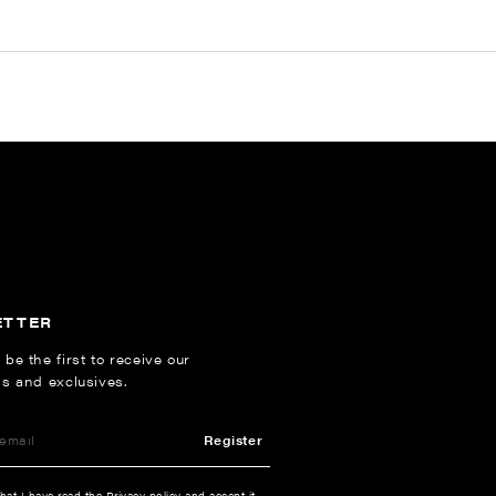
ETTER
 be the first to receive our
ns and exclusives.
Register
that I have read the
Privacy policy
and accept it