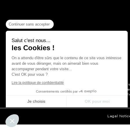
Continuer sans accepter
Salut c'est nous...
les Cookies !
On a attendu d'être sûrs que le contenu de ce site vous intéresse
avant de vous déranger, mais on aimerait bien vous
accompagner pendant votre visite...
C'est OK pour vous ?
Lire la politique de confidentialité
For more than a hu
Maison Thevenon is first and forem
Consentements certifiés par
F
Je choisis
OK pour moi
Axeptio consent
Plateforme de Gestion du Consentement : Personnalisez vos Opt
Legal Notic
Notre plateforme vous permet d'adapter et de gérer vos paramètre