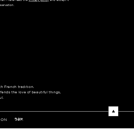
servation.
h French tradition.
fends the love of beautiful things,
l.
NON
entations. Personnalisez vos préférences pour contrôler la manière 