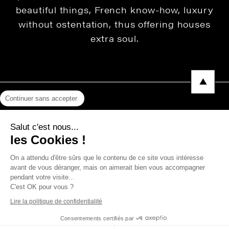
beautiful things, French know-how, luxury
without ostentation, thus offering houses
extra soul.
Continuer sans accepter
Legal Notice
Salut c'est nous...
Privacy Policy
les Cookies !
Press area
On a attendu d'être sûrs que le contenu de ce site vous intéresse
avant de vous déranger, mais on aimerait bien vous accompagner
pendant votre visite...
C'est OK pour vous ?
Copyright © 2026 THEVENON
Lire la politique de confidentialité
Consentements certifiés par