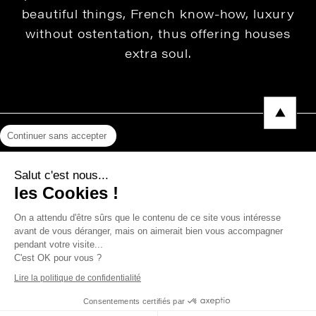
beautiful things, French know-how, luxury
without ostentation, thus offering houses
extra soul.
Continuer sans accepter
Legal Notice
Salut c'est nous...
Privacy Policy
les Cookies !
Press area
On a attendu d'être sûrs que le contenu de ce site vous intéresse
avant de vous déranger, mais on aimerait bien vous accompagner
pendant votre visite...
C'est OK pour vous ?
Copyright © 2026 THEVENON
Lire la politique de confidentialité
Consentements certifiés par