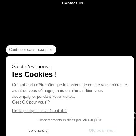
Contact us
Continuer sans accepter
Salut c'est nous...
les Cookies !
On a attendu d'être sûrs que le contenu de ce site vous intéresse
avant de vous déranger, mais on aimerait bien vous
accompagner pendant votre visite...
C'est OK pour vous ?
Lire la politique de confidentialité
For more than a hu
Maison Thevenon is first and forem
Consentements certifiés par
F
Je choisis
OK pour moi