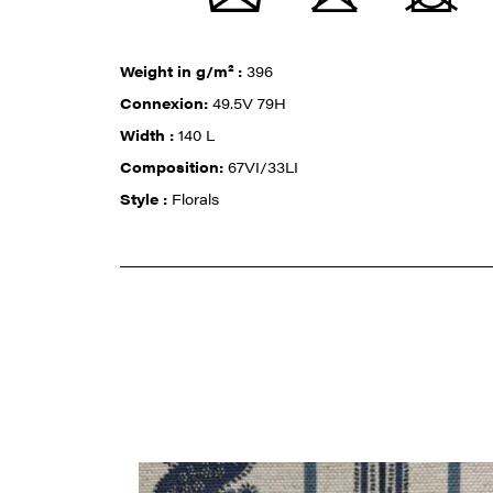
Weight in g/m² :
396
Connexion:
49.5V 79H
Width :
140 L
Composition:
67VI/33LI
Style :
Florals