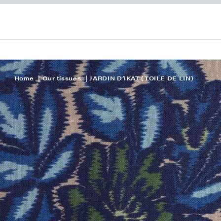
Home
Our tissues
JARDIN D’IKAT (TOILE DE LIN)