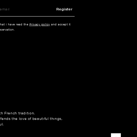
Register
that I have read the
Privacy policy
and accept it
servation.
h French tradition.
fends the love of beautiful things,
l.