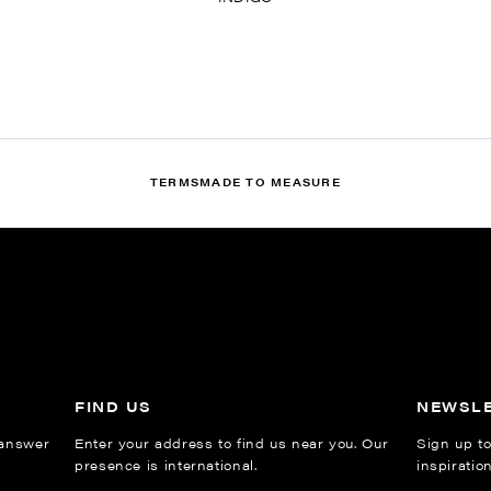
TERMS
MADE TO MEASURE
FIND US
NEWSL
 answer
Enter your address to find us near you. Our
Sign up to
presence is international.
inspiratio