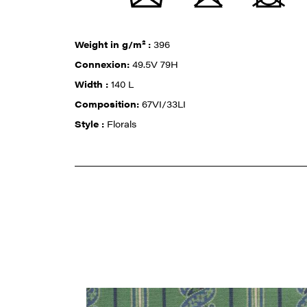
Weight in g/m² :
396
Connexion:
49.5V 79H
Width :
140 L
Composition:
67VI/33LI
Style :
Florals