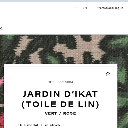
FR
EN
Professional log in
REF. : 6015804
JARDIN D’IKAT
(TOILE DE LIN)
VERT / ROSE
This model is:
in stock