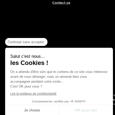
Contact us
Continuer sans accepter
Salut c'est nous...
les Cookies !
On a attendu d'être sûrs que le contenu de ce site vous intéresse
avant de vous déranger, mais on aimerait bien vous
accompagner pendant votre visite...
C'est OK pour vous ?
Lire la politique de confidentialité
For more than a hu
Maison Thevenon is first and forem
Consentements certifiés par
F
Je choisis
OK pour moi