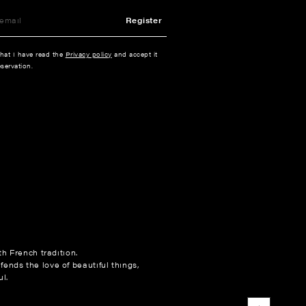
Register
that I have read the
Privacy policy
and accept it
servation.
h French tradition.
fends the love of beautiful things,
l.