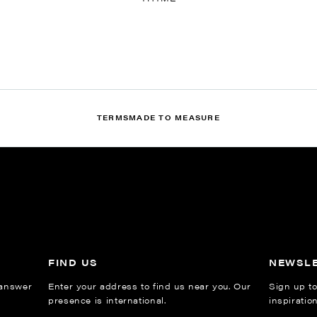
TERMS
MADE TO MEASURE
FIND US
NEWSL
 answer
Enter your address to find us near you. Our
Sign up to
presence is international.
inspiratio