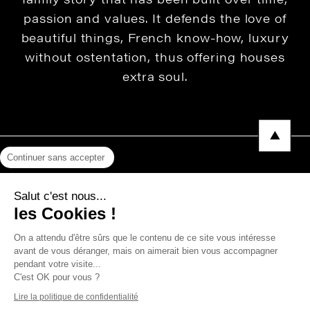
passion and values. It defends the love of
beautiful things, French know-how, luxury
without ostentation, thus offering houses
extra soul.
Continuer sans accepter
Legal Notice
Salut c'est nous...
Privacy Policy
les Cookies !
Press area
On a attendu d'être sûrs que le contenu de ce site vous intéresse
avant de vous déranger, mais on aimerait bien vous accompagner
pendant votre visite...
C'est OK pour vous ?
Copyright © 2026 THEVENON
Lire la politique de confidentialité