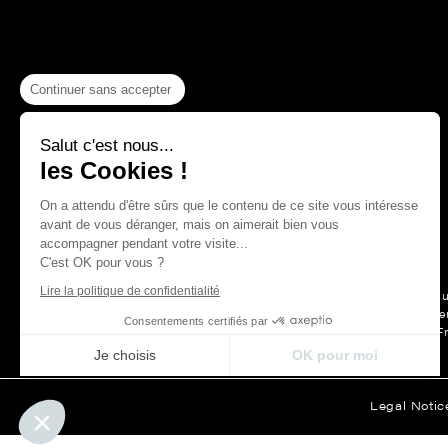
Continuer sans accepter
Salut c'est nous...
les Cookies !
On a attendu d'être sûrs que le contenu de ce site vous intéresse
avant de vous déranger, mais on aimerait bien vous
accompagner pendant votre visite...
C'est OK pour vous ?
Lire la politique de confidentialité
For more than a hu
Maison Thevenon is first and forem
Consentements certifiés par
F
Je choisis
OK pour moi
Axeptio consent
Plateforme de Gestion du Consentement : Personnalisez vos Opt
Legal Notic
Notre plateforme vous permet d'adapter et de gérer vos paramètre