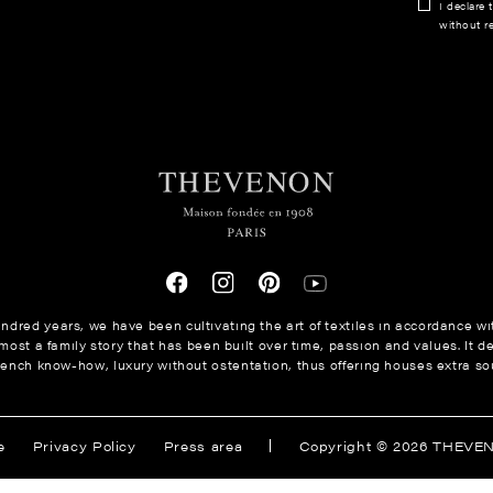
I declare 
without re
ndred years, we have been cultivating the art of textiles in accordance wit
ost a family story that has been built over time, passion and values. It de
rench know-how, luxury without ostentation, thus offering houses extra sou
ions
e
Privacy Policy
Press area
Copyright © 2026 THEVE
s de confidentialité, en garantissant la conformité avec les réglem