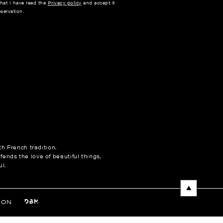
that I have read the
Privacy policy
and accept it
servation.
h French tradition.
fends the love of beautiful things,
l.
NON
entations. Personnalisez vos préférences pour contrôler la manière 