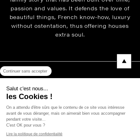
passion and values. It defends the love of
beautiful things, French know-how, luxury
without ostentation, thus offering houses
extra soul.
Continuer sans accepter
Legal Notice
Salut c'est nous...
Privacy Policy
les Cookies !
Press area
On a attendu d'être sûrs que le contenu de ce site vous intéresse
avant de vous déranger, mais on aimerait bien vous accompagner
pendant votre visite...
C'est OK pour vous ?
Copyright © 2026 THEVENON
Lire la politique de confidentialité