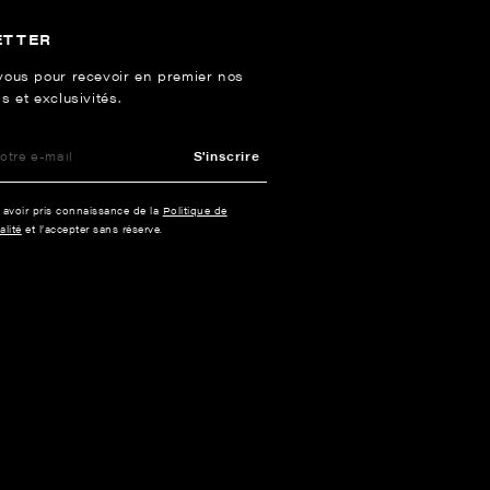
ETTER
vous pour recevoir en premier nos
s et exclusivités.
S'inscrire
e avoir pris connaissance de la
Politique de
alité
et l’accepter sans réserve.