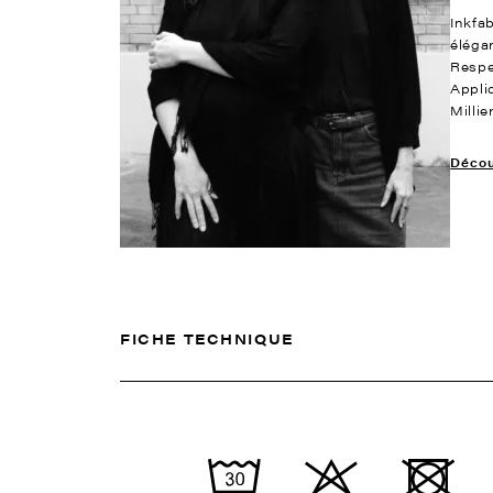
Inkfab
éléga
Respe
Appli
Milli
Découv
FICHE TECHNIQUE