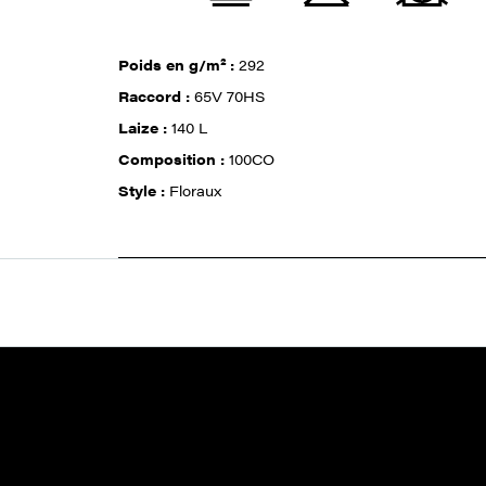
Poids en g/m² :
292
Raccord :
65V 70HS
Laize :
140 L
Composition :
100CO
Style :
Floraux