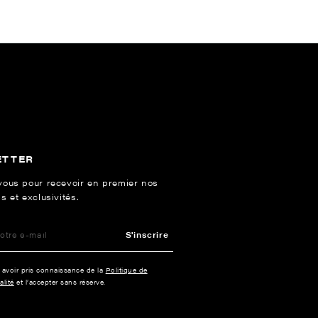
ETTER
vous pour recevoir en premier nos
s et exclusivités.
S'inscrire
e avoir pris connaissance de la
Politique de
alité
et l’accepter sans réserve.