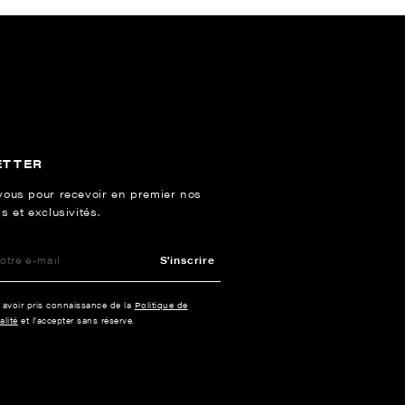
ETTER
vous pour recevoir en premier nos
s et exclusivités.
S'inscrire
e avoir pris connaissance de la
Politique de
alité
et l’accepter sans réserve.