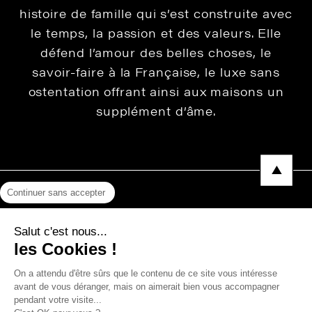
histoire de famille qui s’est construite avec
le temps, la passion et des valeurs. Elle
défend l’amour des belles choses, le
savoir-faire à la Française, le luxe sans
ostentation offrant ainsi aux maisons un
supplément d’âme.
Continuer sans accepter
Mentions légales
Salut c'est nous...
Protection des données
les Cookies !
Photos, Vidéos & Catalogues
On a attendu d'être sûrs que le contenu de ce site vous intéresse
avant de vous déranger, mais on aimerait bien vous accompagner
pendant votre visite...