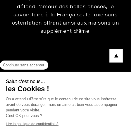
défend l’amour des belles choses, le
savoir-faire à la Française, le luxe sans
ostentation offrant ainsi aux maisons un
supplément d’âme.
Continuer sans accepter
Mentions légales
Salut c'est nous...
Protection des données
les Cookies !
Photos, Vidéos & Catalogues
On a attendu d'être sûrs que le contenu de ce site vous intéresse
avant de vous déranger, mais on aimerait bien vous accompagner
pendant votre visite...
C'est OK pour vous ?
Copyright © 2026 THEVENON
Lire la politique de confidentialité