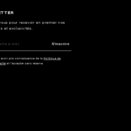
ETTER
vous pour recevoir en premier nos
s et exclusivités.
S'inscrire
e avoir pris connaissance de la
Politique de
alité
et l’accepter sans réserve.