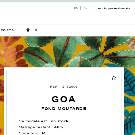
FR
EN
Accès professionnels
PPORTS
RÉF. : 2462606
GOA
FOND MOUTARDE
Ce modèle est :
en stock
Métrage restant :
46m
Code prix :
M