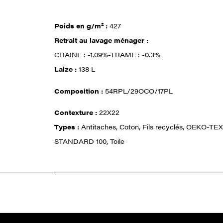
Poids en g/m² :
427
Retrait au lavage ménager :
CHAINE : -1.09%-TRAME : -0.3%
Laize :
138 L
Composition :
54RPL/29OCO/17PL
Contexture :
22X22
Types :
Antitaches, Coton, Fils recyclés, OEKO-TEX
STANDARD 100, Toile