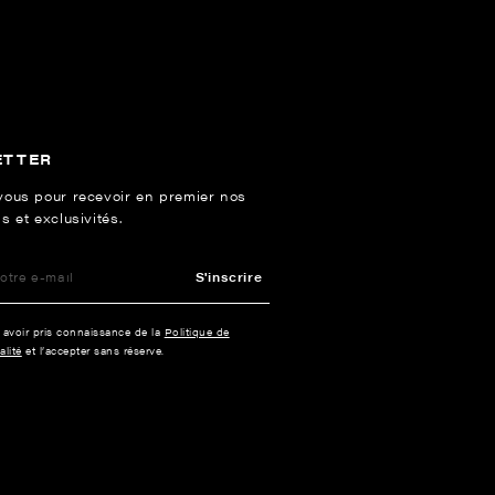
ETTER
vous pour recevoir en premier nos
s et exclusivités.
S'inscrire
e avoir pris connaissance de la
Politique de
alité
et l’accepter sans réserve.