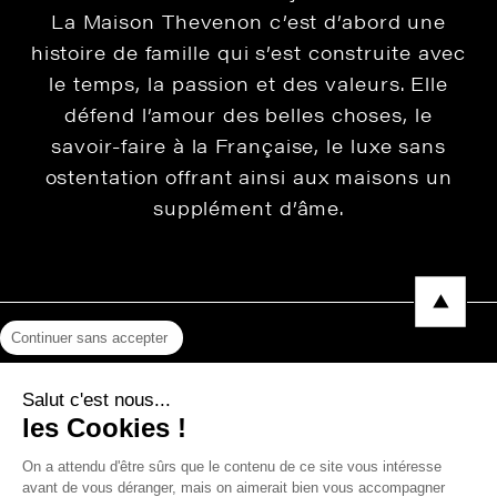
La Maison Thevenon c’est d’abord une
histoire de famille qui s’est construite avec
le temps, la passion et des valeurs. Elle
défend l’amour des belles choses, le
savoir-faire à la Française, le luxe sans
ostentation offrant ainsi aux maisons un
supplément d’âme.
Continuer sans accepter
Mentions légales
Salut c'est nous...
Protection des données
les Cookies !
Photos, Vidéos & Catalogues
On a attendu d'être sûrs que le contenu de ce site vous intéresse
avant de vous déranger, mais on aimerait bien vous accompagner