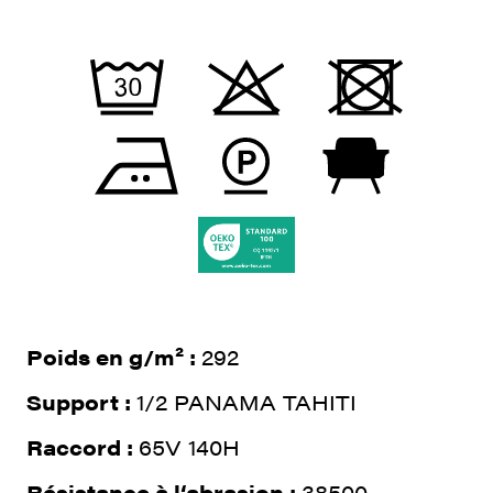
Poids en g/m² :
292
Support :
1/2 PANAMA TAHITI
Raccord :
65V 140H
Résistance à l‘abrasion :
38500