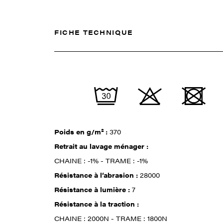
FICHE TECHNIQUE
Poids en g/m² :
370
Retrait au lavage ménager :
CHAINE : -1% - TRAME : -1%
Résistance à l‘abrasion :
28000
Résistance à lumière :
7
Résistance à la traction :
CHAINE : 2000N - TRAME : 1800N