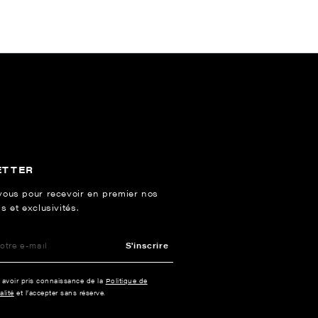
ETTER
vous pour recevoir en premier nos
s et exclusivités.
S'inscrire
e avoir pris connaissance de la
Politique de
alité
et l’accepter sans réserve.