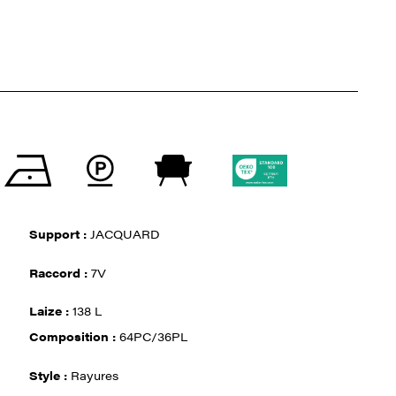
Support :
JACQUARD
Raccord :
7V
Laize :
138 L
Composition :
64PC/36PL
Style :
Rayures