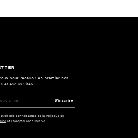
ETTER
vous pour recevoir en premier nos
s et exclusivités.
S'inscrire
e avoir pris connaissance de la
Politique de
alité
et l’accepter sans réserve.