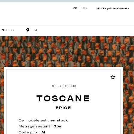
FR
EN
Accès professionnels
PPORTS
RÉF. : 2120713
TOSCANE
EPICE
Ce modèle est :
en stock
Métrage restant :
35m
Code prix :
M