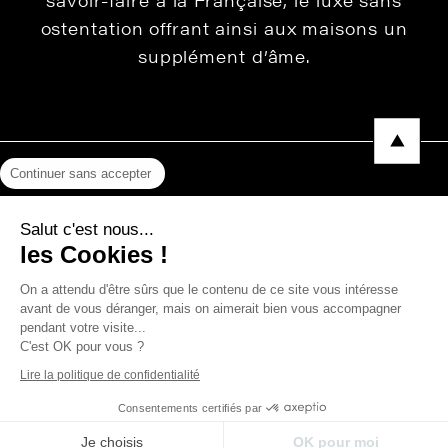
ostentation offrant ainsi aux maisons un
supplément d’âme.
Continuer sans accepter
Mentions légales
Salut c'est nous...
Protection des données
les Cookies !
Photos, Vidéos & Catalogues
On a attendu d'être sûrs que le contenu de ce site vous intéresse
avant de vous déranger, mais on aimerait bien vous accompagner
pendant votre visite...
C'est OK pour vous ?
Copyright © 2026 THEVENON
Lire la politique de confidentialité
Consentements certifiés par
Je choisis
OK pour moi