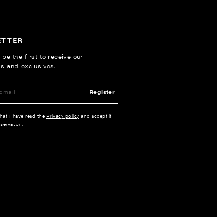
ETTER
 be the first to receive our
ns and exclusives.
Register
that I have read the
Privacy policy
and accept it
servation.