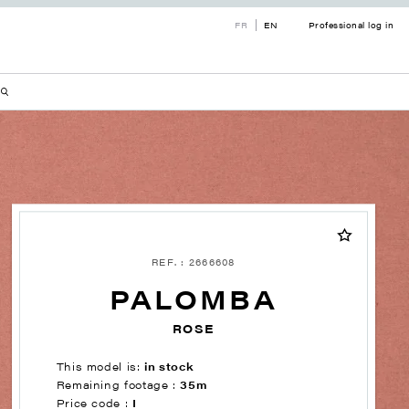
FR
EN
Professional log in
REF. : 2666608
PALOMBA
ROSE
This model is:
in stock
Remaining footage :
35m
Price code :
I