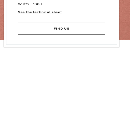
Width :
138 L
See the technical sheet
FIND US