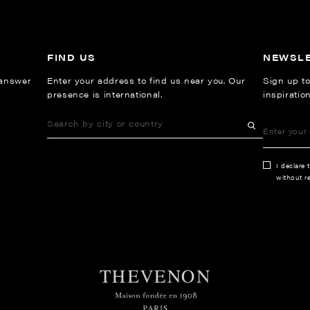
FIND US
NEWSL
 answer
Enter your address to find us near you. Our
Sign up to
presence is international.
inspiratio
I declare 
without re