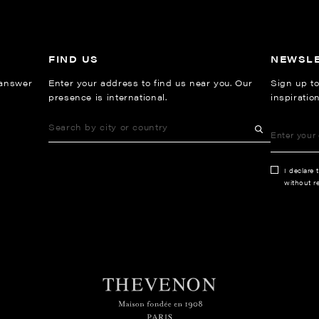
FIND US
NEWSL
 answer
Enter your address to find us near you. Our
Sign up to
presence is international.
inspiratio
I declare 
without re