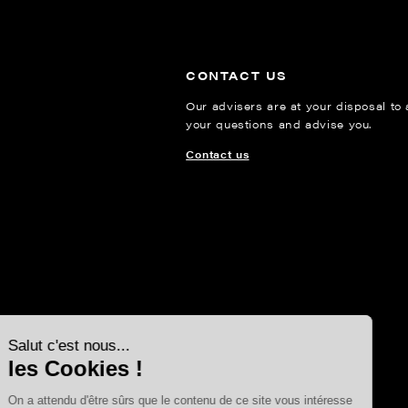
CONTACT US
Our advisers are at your disposal to
your questions and advise you.
Contact us
Continuer sans accepter
Salut c'est nous...
les Cookies !
On a attendu d'être sûrs que le contenu de ce site vous intéresse