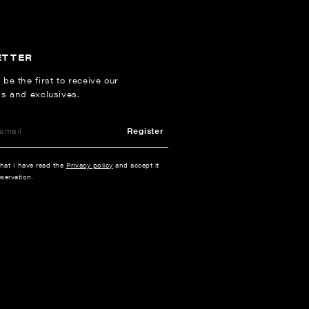
ETTER
 be the first to receive our
ns and exclusives.
Register
that I have read the
Privacy policy
and accept it
servation.