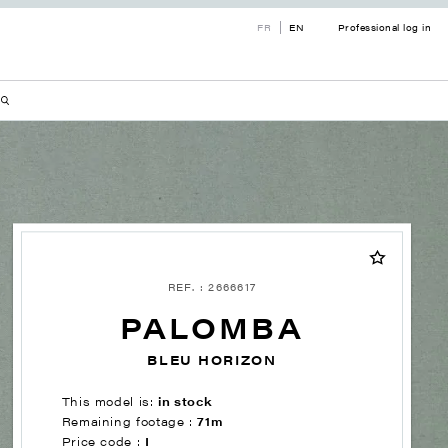
FR
EN
Professional log in
REF. : 2666617
PALOMBA
BLEU HORIZON
This model is:
in stock
Remaining footage :
71m
Price code :
I