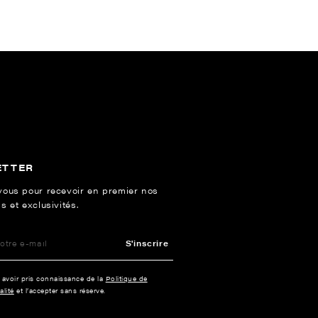
ETTER
vous pour recevoir en premier nos
s et exclusivités.
S'inscrire
e avoir pris connaissance de la
Politique de
alité
et l’accepter sans réserve.