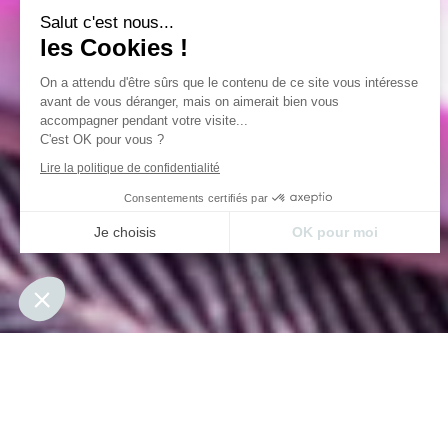
Salut c'est nous...
les Cookies !
On a attendu d'être sûrs que le contenu de ce site vous intéresse
avant de vous déranger, mais on aimerait bien vous
accompagner pendant votre visite...
C'est OK pour vous ?
Lire la politique de confidentialité
Consentements certifiés par
Je choisis
OK pour moi
Axeptio consent
Plateforme de Gestion du Consentement : Personnalisez vos Opt
Notre plateforme vous permet d'adapter et de gérer vos paramètre