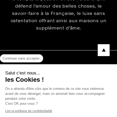
défend l’amour des belles choses, le
savoir-faire à la Française, le luxe sans
ostentation offrant ainsi aux maisons un
supplément d’âme.
Continuer sans accepter
Mentions légales
Salut c'est nous...
Protection des données
les Cookies !
Photos, Vidéos & Catalogues
On a attendu d'être sûrs que le contenu de ce site vous intéresse
avant de vous déranger, mais on aimerait bien vous accompagner
pendant votre visite...
C'est OK pour vous ?
Copyright © 2026 THEVENON
Lire la politique de confidentialité