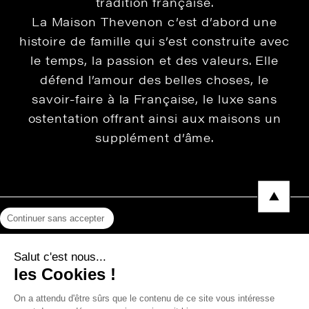
tradition française.
La Maison Thevenon c’est d’abord une
histoire de famille qui s’est construite avec
le temps, la passion et des valeurs. Elle
défend l’amour des belles choses, le
savoir-faire à la Française, le luxe sans
ostentation offrant ainsi aux maisons un
supplément d’âme.
Continuer sans accepter
Mentions légales
Salut c'est nous...
Protection des données
les Cookies !
Photos, Vidéos & Catalogues
On a attendu d'être sûrs que le contenu de ce site vous intéresse