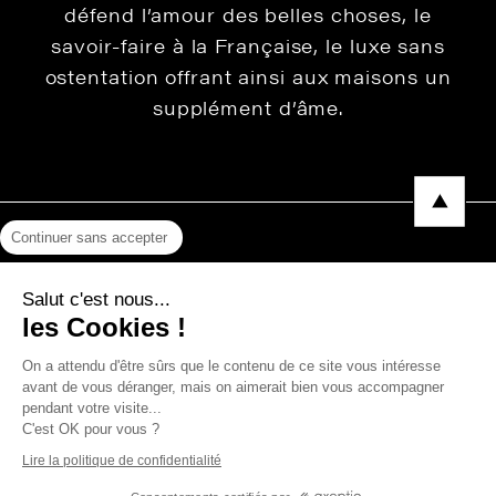
défend l’amour des belles choses, le
savoir-faire à la Française, le luxe sans
ostentation offrant ainsi aux maisons un
supplément d’âme.
Continuer sans accepter
Mentions légales
Salut c'est nous...
Protection des données
les Cookies !
Photos, Vidéos & Catalogues
On a attendu d'être sûrs que le contenu de ce site vous intéresse
avant de vous déranger, mais on aimerait bien vous accompagner
pendant votre visite...
C'est OK pour vous ?
Copyright © 2026 THEVENON
Lire la politique de confidentialité