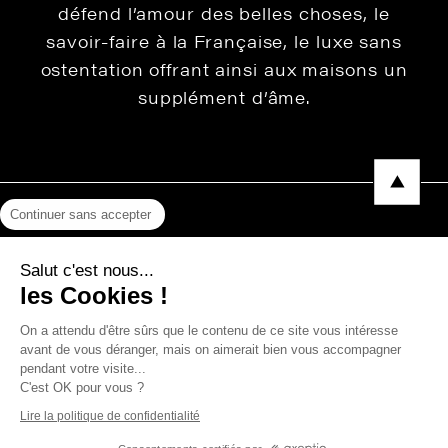
défend l’amour des belles choses, le
savoir-faire à la Française, le luxe sans
ostentation offrant ainsi aux maisons un
supplément d’âme.
Continuer sans accepter
Mentions légales
Salut c'est nous...
Protection des données
les Cookies !
Photos, Vidéos & Catalogues
On a attendu d'être sûrs que le contenu de ce site vous intéresse
avant de vous déranger, mais on aimerait bien vous accompagner
pendant votre visite...
C'est OK pour vous ?
Copyright © 2026 THEVENON
Lire la politique de confidentialité