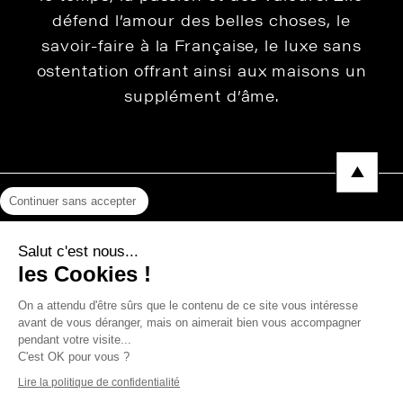
défend l’amour des belles choses, le
savoir-faire à la Française, le luxe sans
ostentation offrant ainsi aux maisons un
supplément d’âme.
Continuer sans accepter
Mentions légales
Salut c'est nous...
Protection des données
les Cookies !
Photos, Vidéos & Catalogues
On a attendu d'être sûrs que le contenu de ce site vous intéresse
avant de vous déranger, mais on aimerait bien vous accompagner
pendant votre visite...
C'est OK pour vous ?
Copyright © 2026 THEVENON
Lire la politique de confidentialité