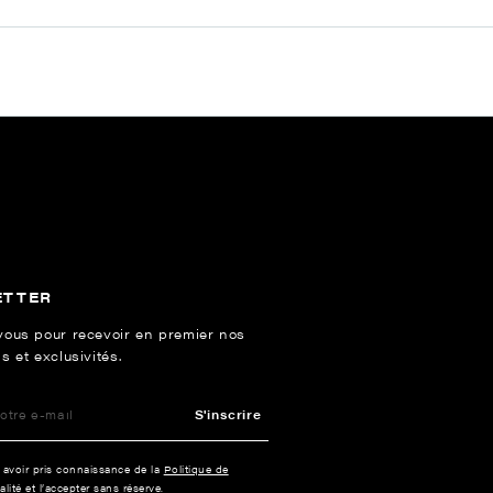
ETTER
vous pour recevoir en premier nos
s et exclusivités.
S'inscrire
e avoir pris connaissance de la
Politique de
alité
et l’accepter sans réserve.