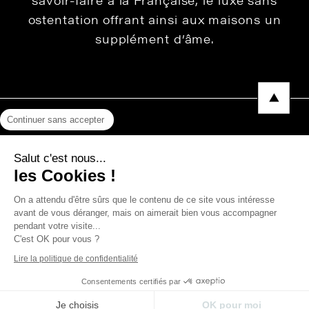
savoir-faire à la Française, le luxe sans
ostentation offrant ainsi aux maisons un
supplément d’âme.
Continuer sans accepter
Mentions légales
Salut c'est nous...
Protection des données
les Cookies !
Photos, Vidéos & Catalogues
On a attendu d'être sûrs que le contenu de ce site vous intéresse
avant de vous déranger, mais on aimerait bien vous accompagner
pendant votre visite...
C'est OK pour vous ?
Copyright © 2026 THEVENON
Lire la politique de confidentialité
Consentements certifiés par
Je choisis
OK pour moi