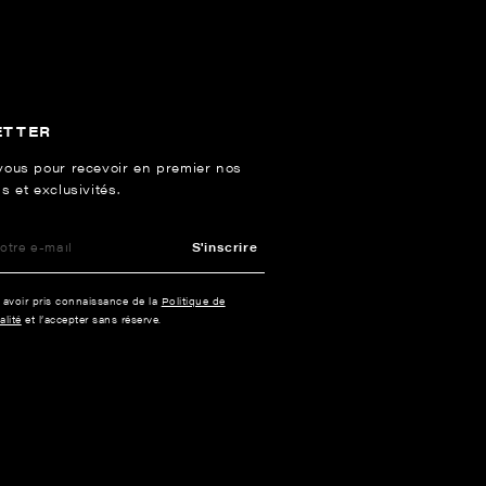
ETTER
vous pour recevoir en premier nos
s et exclusivités.
S'inscrire
e avoir pris connaissance de la
Politique de
alité
et l’accepter sans réserve.