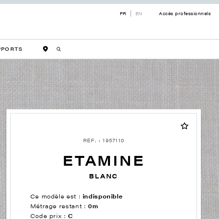
FR
EN
Accès professionnels
PPORTS
RÉF. : 1957110
ETAMINE
BLANC
Ce modèle est :
indisponible
Métrage restant :
0m
Code prix :
C