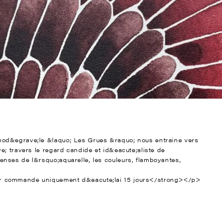
od&egrave;le &laquo; Les Grues &raquo; nous entraine vers
e; travers le regard candide et id&eacute;aliste de
nses de l&rsquo;aquarelle, les couleurs, flamboyantes,
r commande uniquement d&eacute;lai 15 jours</strong></p>