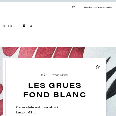
FR
Accès professionnels
PPORTS
RÉF. : PP2472991
LES GRUES
FOND BLANC
Ce modèle est :
en stock
Laize :
62 L