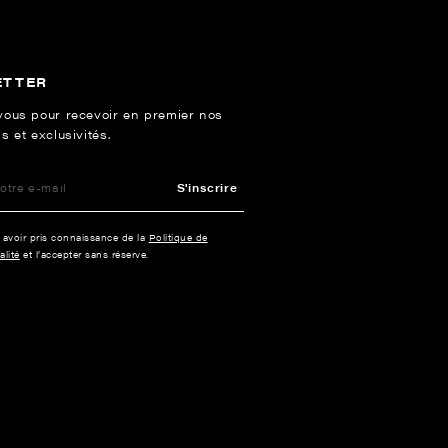
ETTER
vous pour recevoir en premier nos
s et exclusivités.
S'inscrire
e avoir pris connaissance de la
Politique de
alité
et l’accepter sans réserve.