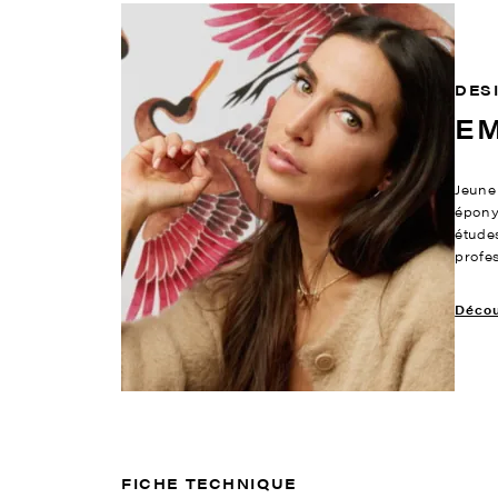
DES
E
Jeune
épony
étude
profe
Découv
FICHE TECHNIQUE