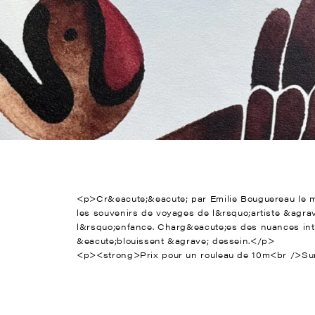
<p>Cr&eacute;&eacute; par Emilie Bouguereau le m
les souvenirs de voyages de l&rsquo;artiste &agrav
l&rsquo;enfance. Charg&eacute;es des nuances inte
&eacute;blouissent &agrave; dessein.</p>
<p><strong>Prix pour un rouleau de 10m<br />Su