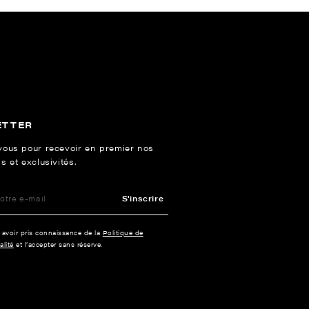
ETTER
vous pour recevoir en premier nos
s et exclusivités.
S'inscrire
e avoir pris connaissance de la
Politique de
alité
et l’accepter sans réserve.