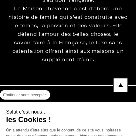
La Maison Thevenon c’est d’abord une
histoire de famille qui s’est construite avec
le temps, la passion et des valeurs. Elle
défend l’amour des belles choses, le
savoir-faire à la Française, le luxe sans
ostentation offrant ainsi aux maisons un
supplément d’âme.
Continuer sans accepter
Mentions légales
Salut c'est nous...
Protection des données
les Cookies !
Photos, Vidéos & Catalogues
On a attendu d'être sûrs que le contenu de ce site vous intéresse
avant de vous déranger, mais on aimerait bien vous accompagner