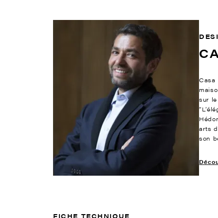
DES
C
Casa 
maiso
sur l
“L’él
Hédon
arts 
son b
Découv
FICHE TECHNIQUE