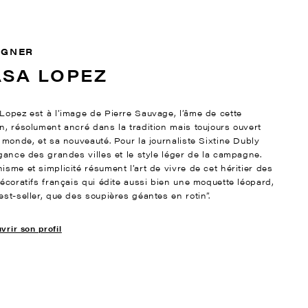
IGNER
ASA LOPEZ
Lopez est à l’image de Pierre Sauvage, l’âme de cette
n, résolument ancré dans la tradition mais toujours ouvert
e monde, et sa nouveauté. Pour la journaliste Sixtine Dubly
égance des grandes villes et le style léger de la campagne.
isme et simplicité résument l’art de vivre de cet héritier des
décoratifs français qui édite aussi bien une moquette léopard,
est-seller, que des soupières géantes en rotin”.
rir son profil