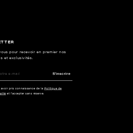
ETTER
vous pour recevoir en premier nos
s et exclusivités.
S'inscrire
e avoir pris connaissance de la
Politique de
alité
et l’accepter sans réserve.