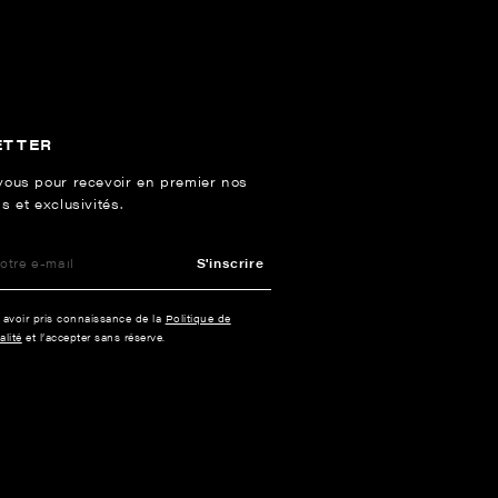
ETTER
vous pour recevoir en premier nos
s et exclusivités.
S'inscrire
e avoir pris connaissance de la
Politique de
alité
et l’accepter sans réserve.