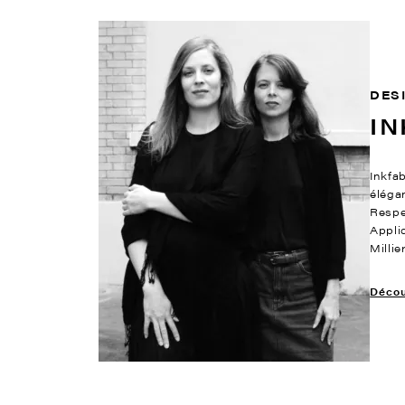
DES
IN
Inkfab
éléga
Respe
Appli
Milli
Découv