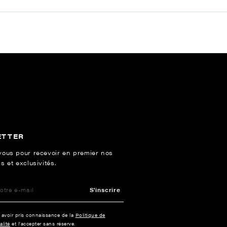
ETTER
vous pour recevoir en premier nos
s et exclusivités.
S'inscrire
e avoir pris connaissance de la
Politique de
alité
et l’accepter sans réserve.