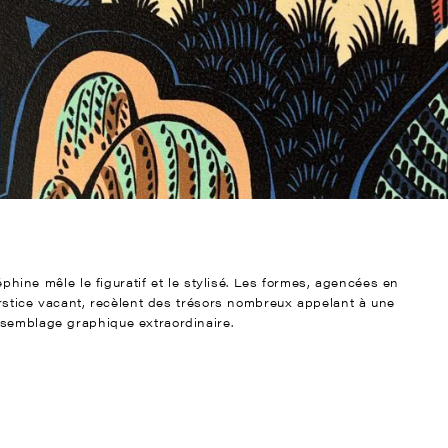
séphine mêle le figuratif et le stylisé. Les formes, agencées en
terstice vacant, recèlent des trésors nombreux appelant à une
ssemblage graphique extraordinaire.