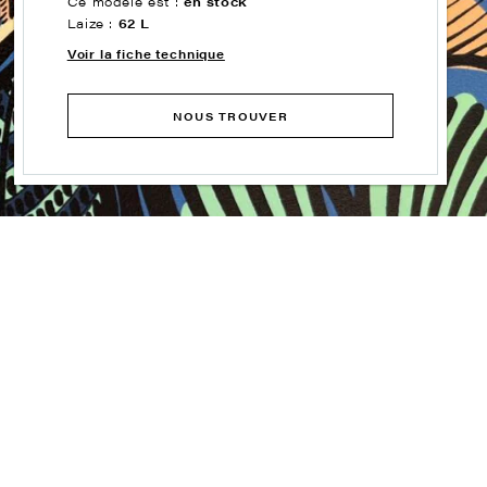
Ce modèle est :
en stock
Laize :
62 L
Voir la fiche technique
NOUS TROUVER