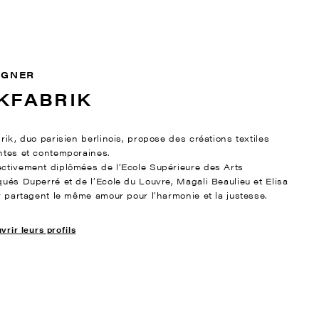
IGNER
KFABRIK
rik, duo parisien berlinois, propose des créations textiles
ntes et contemporaines.
ctivement diplômées de l’Ecole Supérieure des Arts
qués Duperré et de l’Ecole du Louvre, Magali Beaulieu et Elisa
er partagent le même amour pour l’harmonie et la justesse.
rir leurs profils