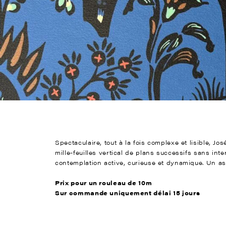
Spectaculaire, tout à la fois complexe et lisible, Jo
mille-feuilles vertical de plans successifs sans in
contemplation active, curieuse et dynamique. Un a
Prix pour un rouleau de 10m
Sur commande uniquement délai 15 jours