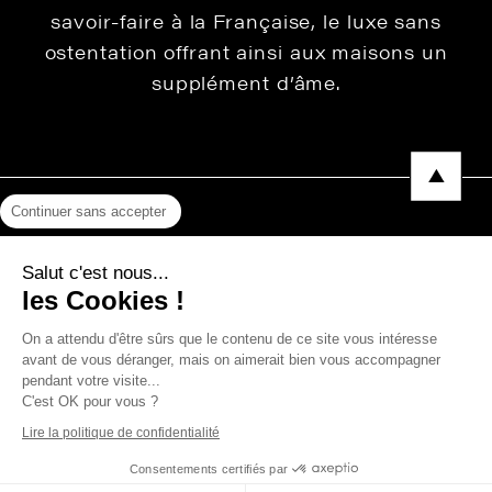
savoir-faire à la Française, le luxe sans
ostentation offrant ainsi aux maisons un
supplément d’âme.
Continuer sans accepter
Mentions légales
Salut c'est nous...
Protection des données
les Cookies !
Photos, Vidéos & Catalogues
On a attendu d'être sûrs que le contenu de ce site vous intéresse
avant de vous déranger, mais on aimerait bien vous accompagner
pendant votre visite...
C'est OK pour vous ?
Copyright © 2026 THEVENON
Lire la politique de confidentialité
Consentements certifiés par